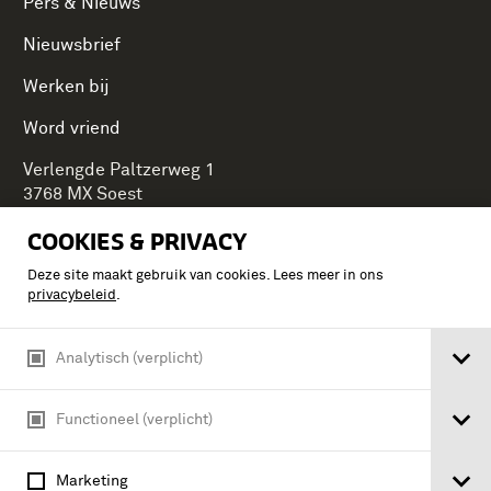
Pers & Nieuws
Nieuwsbrief
Werken bij
Word vriend
Verlengde Paltzerweg 1
3768 MX Soest
COOKIES & PRIVACY
Deze site maakt gebruik van cookies. Lees meer in ons
Onderdeel van Stichting Koninklijke Defensiemusea,
privacybeleid
.
ontdek ook de andere musea:
Analytisch (verplicht)
Functioneel (verplicht)
Marketing