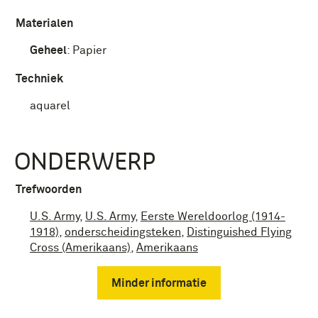
Materialen
Geheel
:
Papier
Techniek
aquarel
ONDERWERP
Trefwoorden
U.S. Army
,
U.S. Army
,
Eerste Wereldoorlog (1914-
1918)
,
onderscheidingsteken
,
Distinguished Flying
Cross (Amerikaans)
,
Amerikaans
Minder informatie