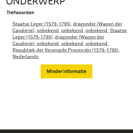
ONDERWERP
Trefwoorden
Staatse Leger (1579-1795)
,
dragonder (Wapen der
Cavalerie)
,
onbekend
,
onbekend
,
onbekend
,
Staatse
Leger (1579-1795)
,
dragonder (Wapen der
Cavalerie)
,
onbekend
,
onbekend
,
onbekend
,
Republiek der Verenigde Provinciën (1579-1795)
,
Nederlands
Minder informatie