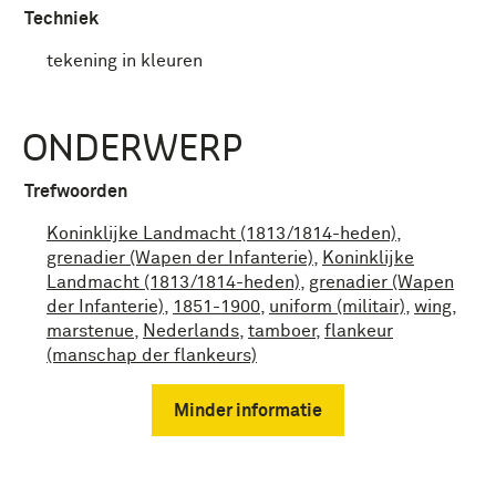
Techniek
tekening in kleuren
ONDERWERP
Trefwoorden
Koninklijke Landmacht (1813/1814-heden)
,
grenadier (Wapen der Infanterie)
,
Koninklijke
Landmacht (1813/1814-heden)
,
grenadier (Wapen
der Infanterie)
,
1851-1900
,
uniform (militair)
,
wing
,
marstenue
,
Nederlands
,
tamboer
,
flankeur
(manschap der flankeurs)
Minder informatie