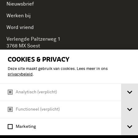
Nieuwsbrief
Werken bij
Word vriend
Verlengde Paltzerweg 1
3768 MX Soest
COOKIES & PRIVACY
Deze site maakt gebruik van cookies. Lees meer in ons
Onderdeel van Stichting Koninklijke Defensiemusea,
privacybeleid
.
ontdek ook de andere musea:
Analytisch (verplicht)
Functioneel (verplicht)
Marketing