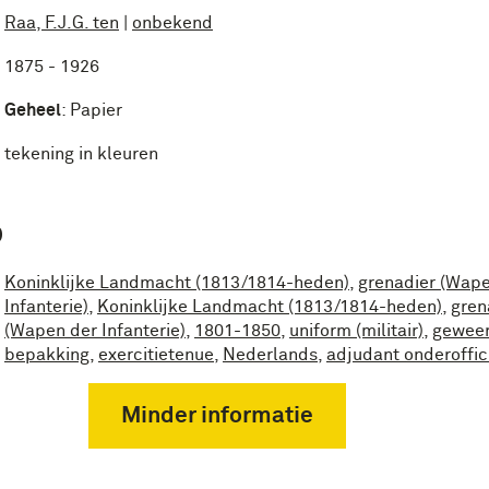
Raa, F.J.G. ten
|
onbekend
1875 - 1926
Geheel
:
Papier
tekening in kleuren
P
Koninklijke Landmacht (1813/1814-heden)
,
grenadier (Wape
Infanterie)
,
Koninklijke Landmacht (1813/1814-heden)
,
gren
(Wapen der Infanterie)
,
1801-1850
,
uniform (militair)
,
geweer
bepakking
,
exercitietenue
,
Nederlands
,
adjudant onderoffic
Minder informatie