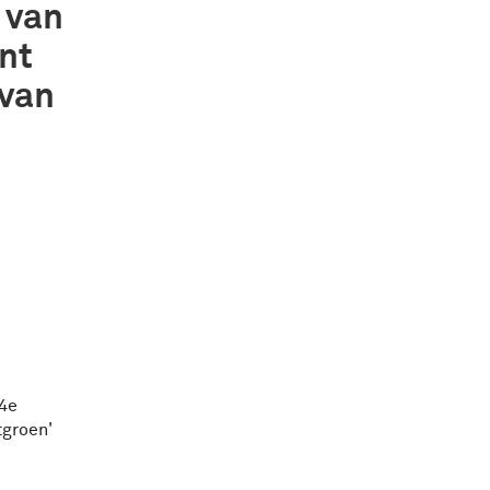
 van
nt
 van
 4e
tgroen'