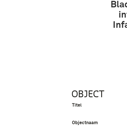
Bla
i
Inf
OBJECT
Titel
Objectnaam