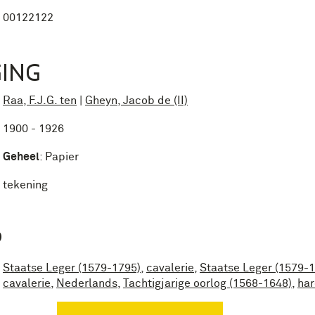
00122122
ING
Raa, F.J.G. ten
|
Gheyn, Jacob de (II)
1900 - 1926
Geheel
:
Papier
tekening
P
Staatse Leger (1579-1795)
,
cavalerie
,
Staatse Leger (1579-
cavalerie
,
Nederlands
,
Tachtigjarige oorlog (1568-1648)
,
har