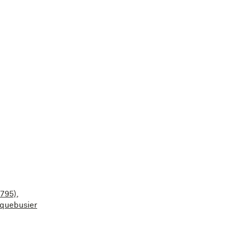
1795)
,
quebusier