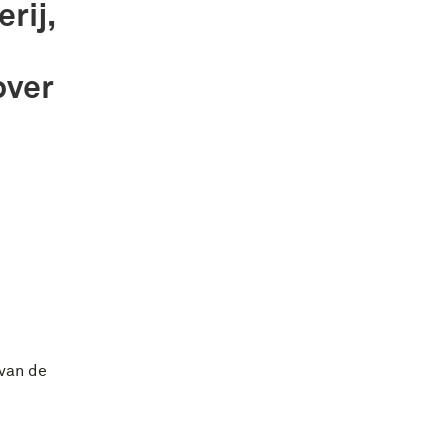
rij,
over
 van de