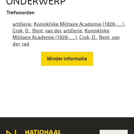
ONDERWERP
Trefwoorden
artillerie
,
Koninklijke Militaire Academie (1828-....)
,
Crok
,
D.
,
Bent
,
van der
,
artillerie
,
Koninklijke
Militaire Academie (1828-....)
,
Crok, D.
,
Bent, van
der
,
rad
Minder informatie