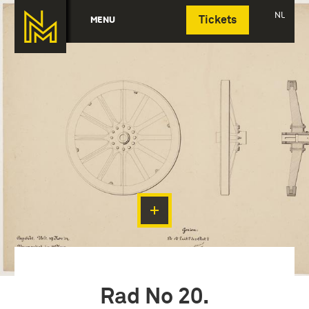
Deutsch
NL
MENU
Tickets
Rad No 20.