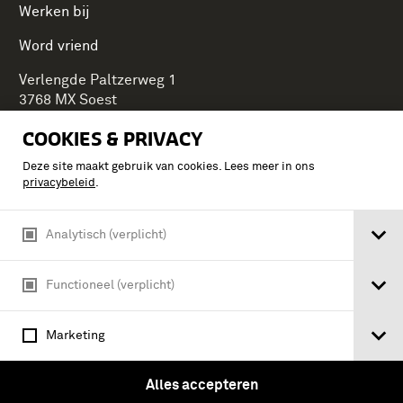
Werken bij
Word vriend
Verlengde Paltzerweg 1
3768 MX Soest
COOKIES & PRIVACY
Deze site maakt gebruik van cookies. Lees meer in ons
Onderdeel van Stichting Koninklijke Defensiemusea,
privacybeleid
.
ontdek ook de andere musea:
Analytisch (verplicht)
Functioneel (verplicht)
Marketing
Alles accepteren
Algemene voorwaarden
Privacy & cookies