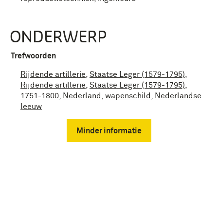
ONDERWERP
Trefwoorden
Rijdende artillerie
,
Staatse Leger (1579-1795)
,
Rijdende artillerie
,
Staatse Leger (1579-1795)
,
1751-1800
,
Nederland
,
wapenschild
,
Nederlandse
leeuw
Minder informatie