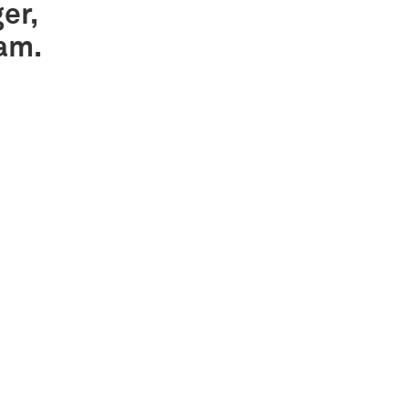
er,
am.