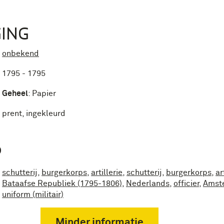
ING
onbekend
1795 - 1795
Geheel
:
Papier
prent, ingekleurd
P
schutterij
,
burgerkorps
,
artillerie
,
schutterij
,
burgerkorps
,
ar
Bataafse Republiek (1795-1806)
,
Nederlands
,
officier
,
Amst
uniform (militair)
Minder informatie