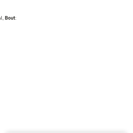
al
,
Bout
: