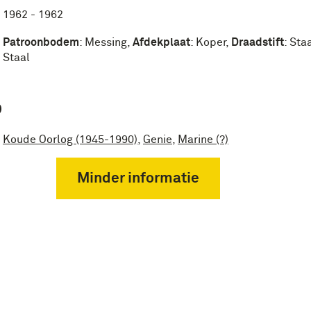
1962 - 1962
Patroonbodem
:
Messing
,
Afdekplaat
:
Koper
,
Draadstift
:
Sta
Staal
P
Koude Oorlog (1945-1990)
,
Genie
,
Marine (?)
Minder informatie