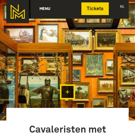
Deutsch
NL
MENU
Tickets
Cavaleristen met