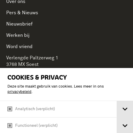
Over ons
Pers & Nieuws
Nieuwsbrief
Werken bij
Word vriend
Verlengde Paltzerweg 1
3768 MX Soest
COOKIES & PRIVACY
Deze site maakt gebruik van cookies. Lees meer in ons
Onderdeel van Stichting Koninklijke Defensiemusea,
privacybeleid
.
ontdek ook de andere musea:
Analytisch (verplicht)
Functioneel (verplicht)