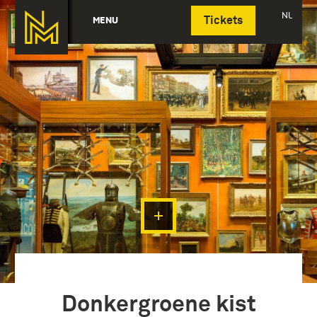
Deutsch
NL
MENU
Tickets
Donkergroene kist