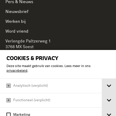
Pers & Nieuws
Nieuwsbrief
Werken bij
Word vriend
Verlengde Paltzerweg 1
3768 MX Soest
COOKIES & PRIVACY
Deze site maakt gebruik van cookies. Lees meer in ons
Onderdeel van Stichting Koninklijke Defensiemusea,
privacybeleid
.
ontdek ook de andere musea:
Analytisch (verplicht)
Functioneel (verplicht)
Marketing