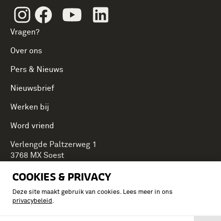
Instagram
Facebook
Youtube
Linkedin
Vragen?
Over ons
Pers & Nieuws
Nieuwsbrief
Werken bij
Word vriend
Verlengde Paltzerweg 1
3768 MX Soest
COOKIES & PRIVACY
Deze site maakt gebruik van cookies. Lees meer in ons
Onderdeel van Stichting Koninklijke Defensiemusea,
privacybeleid
.
ontdek ook de andere musea: