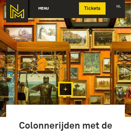
Deutsch
NL
MENU
Tickets
Colonnerijden met de