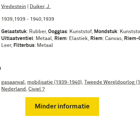
Vredestein
|
Duiker, J.
1939,1939 - 1940,1939
Gelaatstuk
:
Rubber
,
Oogglas
:
Kunststof
,
Mondstuk
:
Kunststo
Uitlaatventiel
:
Metaal
,
Riem
:
Elastiek
,
Riem
:
Canvas
,
Riem-
Leer
,
Filterbus
:
Metaal
P
gasaanval
,
mobilisatie (1939-1940)
,
Tweede Wereldoorlog (
Nederland
,
Civiel ?
Minder informatie