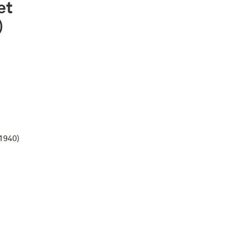
et
)
-1940)