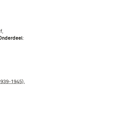
f
,
Onderdeel
:
1939-1945)
,