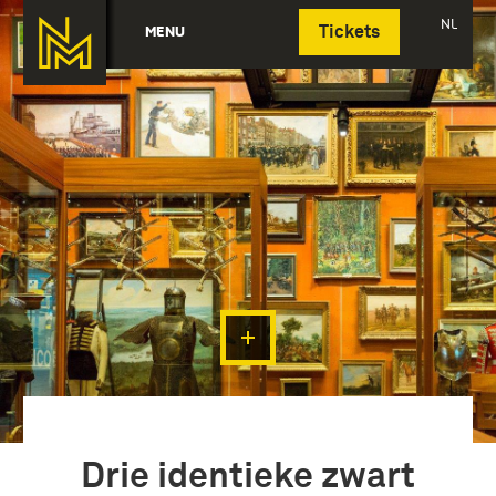
Deutsch
NL
MENU
Tickets
Drie identieke zwart