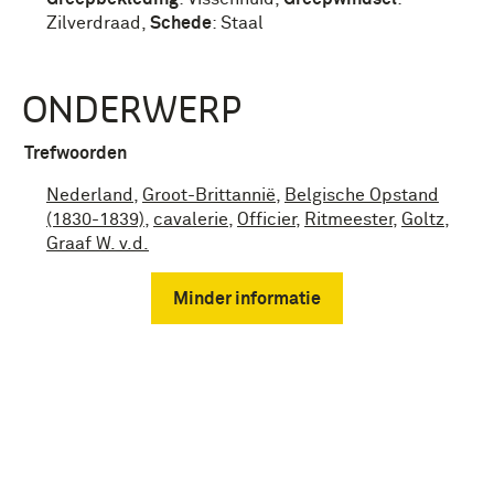
Zilverdraad
,
Schede
:
Staal
ONDERWERP
Trefwoorden
Nederland
,
Groot-Brittannië
,
Belgische Opstand
(1830-1839)
,
cavalerie
,
Officier
,
Ritmeester
,
Goltz,
Graaf W. v.d.
Minder informatie