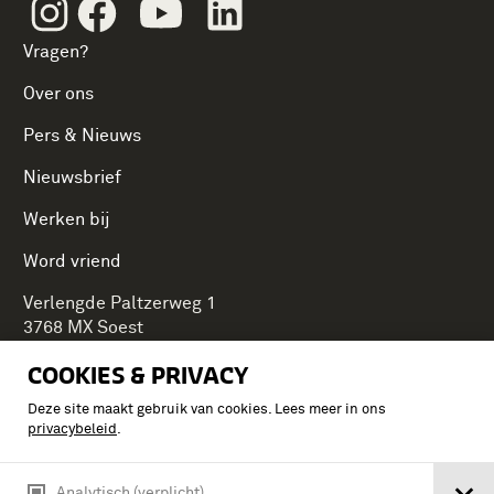
Instagram
Facebook
Youtube
Linkedin
Vragen?
Over ons
Pers & Nieuws
Nieuwsbrief
Werken bij
Word vriend
Verlengde Paltzerweg 1
3768 MX Soest
COOKIES & PRIVACY
Deze site maakt gebruik van cookies. Lees meer in ons
Onderdeel van Stichting Koninklijke Defensiemusea,
privacybeleid
.
ontdek ook de andere musea:
Analytisch (verplicht)