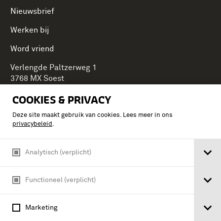
Nieuwsbrief
Werken bij
Word vriend
Verlengde Paltzerweg 1
3768 MX Soest
COOKIES & PRIVACY
Deze site maakt gebruik van cookies. Lees meer in ons
Onderdeel van Stichting Koninklijke Defensiemusea,
privacybeleid
.
ontdek ook de andere musea:
Analytisch (verplicht)
Functioneel (verplicht)
Marketing