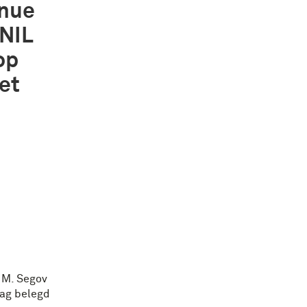
enue
KNIL
op
et
 M. Segov
aag belegd