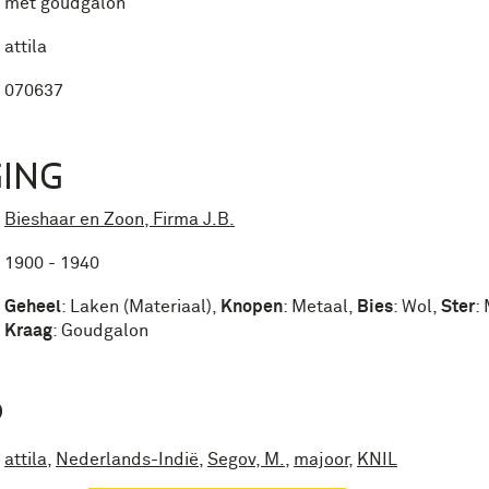
met goudgalon
attila
070637
ING
Bieshaar en Zoon, Firma J.B.
1900 - 1940
Geheel
:
Laken (Materiaal)
,
Knopen
:
Metaal
,
Bies
:
Wol
,
Ster
:
Kraag
:
Goudgalon
P
attila
,
Nederlands-Indië
,
Segov, M.
,
majoor
,
KNIL