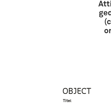
Att
ged
(
o
OBJECT
Titel