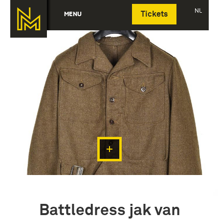
Deutsch
NL
MENU
Tickets
Battledress jak van