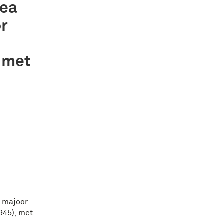
hea
or
, met
n majoor
945), met