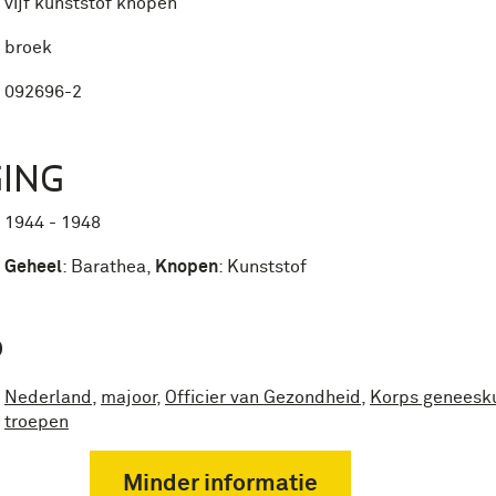
vijf kunststof knopen
broek
092696-2
ING
1944 - 1948
Geheel
:
Barathea
,
Knopen
:
Kunststof
P
Nederland
,
majoor
,
Officier van Gezondheid
,
Korps geneesk
troepen
Minder informatie