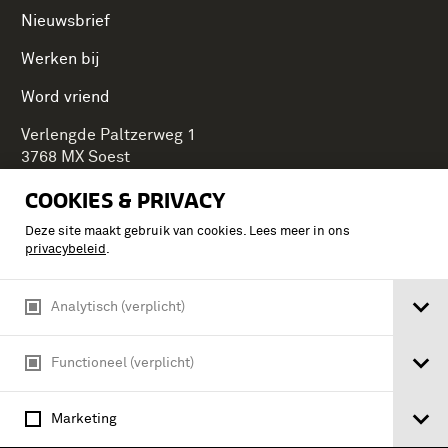
Nieuwsbrief
Werken bij
Word vriend
Verlengde Paltzerweg 1
3768 MX Soest
COOKIES & PRIVACY
Deze site maakt gebruik van cookies. Lees meer in ons
Onderdeel van Stichting Koninklijke Defensiemusea,
privacybeleid
.
ontdek ook de andere musea:
Analytisch (verplicht)
Functioneel (verplicht)
Marketing