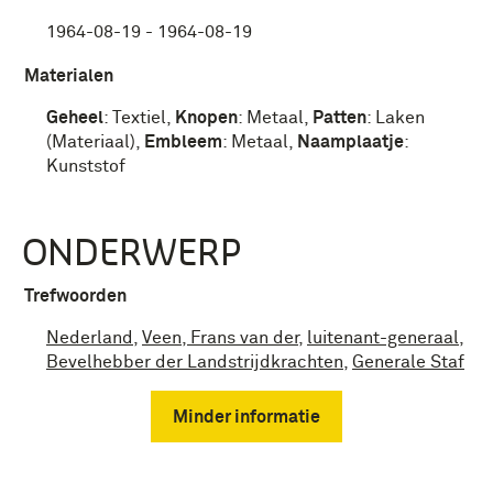
1964-08-19 - 1964-08-19
Materialen
Geheel
:
Textiel
,
Knopen
:
Metaal
,
Patten
:
Laken
(Materiaal)
,
Embleem
:
Metaal
,
Naamplaatje
:
Kunststof
ONDERWERP
Trefwoorden
Nederland
,
Veen, Frans van der
,
luitenant-generaal
,
Bevelhebber der Landstrijdkrachten
,
Generale Staf
Minder informatie