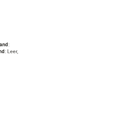
and
:
nd
:
Leer
,