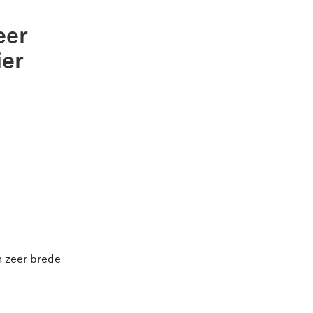
eer
ier
n zeer brede