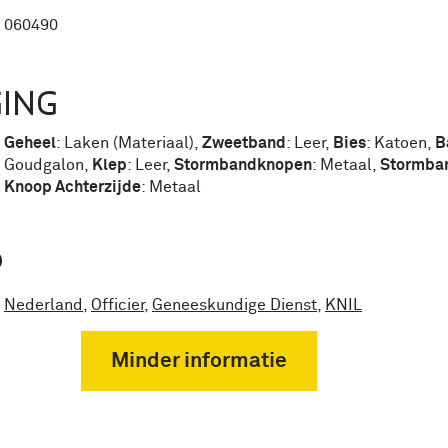
060490
ING
Geheel
:
Laken (Materiaal)
,
Zweetband
:
Leer
,
Bies
:
Katoen
,
B
Goudgalon
,
Klep
:
Leer
,
Stormbandknopen
:
Metaal
,
Stormba
Knoop Achterzijde
:
Metaal
P
Nederland
,
Officier
,
Geneeskundige Dienst
,
KNIL
Minder informatie