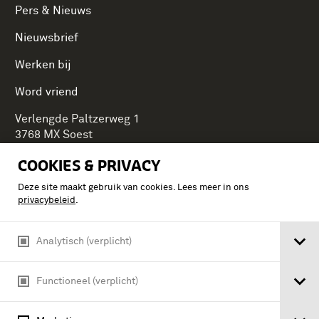
Pers & Nieuws
Nieuwsbrief
Werken bij
Word vriend
Verlengde Paltzerweg 1
3768 MX Soest
COOKIES & PRIVACY
Deze site maakt gebruik van cookies. Lees meer in ons
Onderdeel van Stichting Koninklijke Defensiemusea,
privacybeleid
.
ontdek ook de andere musea:
Analytisch (verplicht)
Functioneel (verplicht)