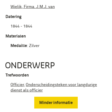
Wielik, Firma. J.M.J. van
Datering
1844 - 1844
Materialen
Medaille
:
Zilver
ONDERWERP
Trefwoorden
Officier
,
Onderscheidingsteken voor langdurige
dienst als officier
Minder informatie