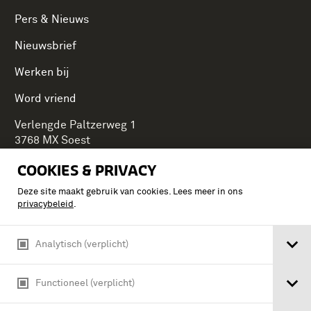
Pers & Nieuws
Nieuwsbrief
Werken bij
Word vriend
Verlengde Paltzerweg 1
3768 MX Soest
COOKIES & PRIVACY
Deze site maakt gebruik van cookies. Lees meer in ons
Onderdeel van Stichting Koninklijke Defensiemusea,
privacybeleid
.
ontdek ook de andere musea:
Analytisch (verplicht)
Functioneel (verplicht)