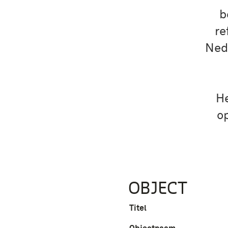
b
re
Ned
He
op
OBJECT
Titel