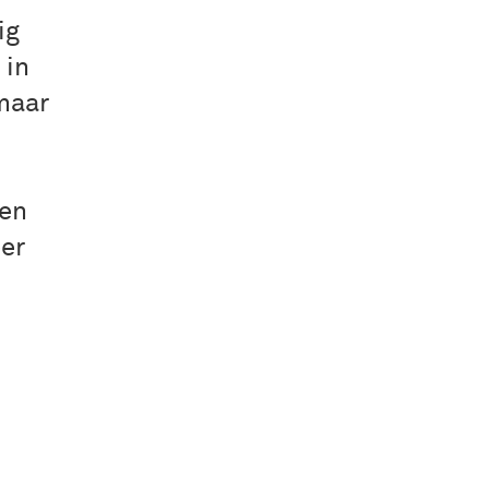
ig
 in
maar
een
eer