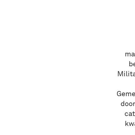
ma
b
Milit
Geme
door
cat
kwa