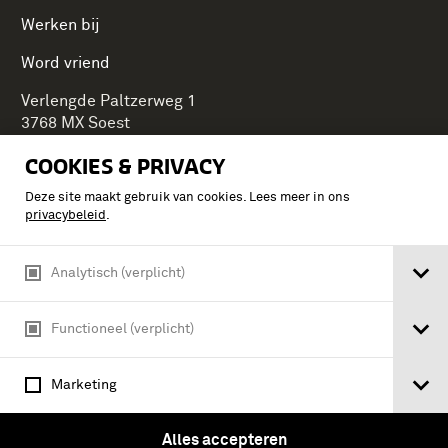
Werken bij
Word vriend
Verlengde Paltzerweg 1
3768 MX Soest
COOKIES & PRIVACY
Deze site maakt gebruik van cookies. Lees meer in ons
Onderdeel van Stichting Koninklijke Defensiemusea,
privacybeleid
.
ontdek ook de andere musea:
Analytisch (verplicht)
Functioneel (verplicht)
Marketing
Alles accepteren
Algemene voorwaarden
Privacy & cookies