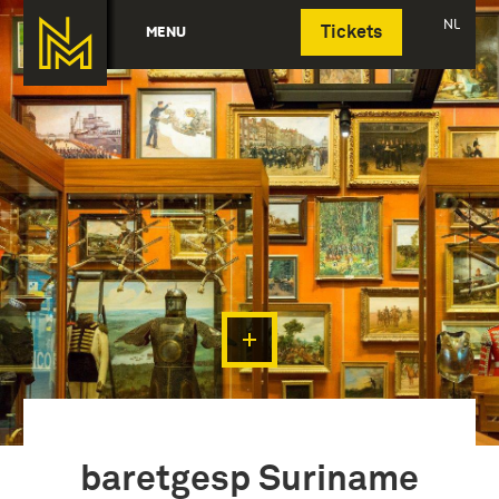
Deutsch
NL
MENU
Tickets
baretgesp Suriname