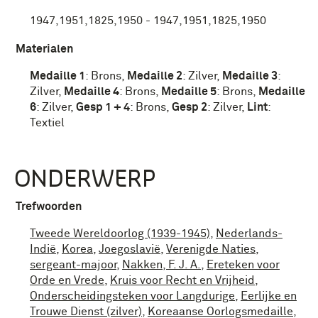
1947,1951,1825,1950 - 1947,1951,1825,1950
Materialen
Medaille 1
:
Brons
,
Medaille 2
:
Zilver
,
Medaille 3
:
Zilver
,
Medaille 4
:
Brons
,
Medaille 5
:
Brons
,
Medaille
6
:
Zilver
,
Gesp 1 + 4
:
Brons
,
Gesp 2
:
Zilver
,
Lint
:
Textiel
ONDERWERP
Trefwoorden
Tweede Wereldoorlog (1939-1945)
,
Nederlands-
Indië
,
Korea
,
Joegoslavië
,
Verenigde Naties
,
sergeant-majoor
,
Nakken, F. J. A.
,
Ereteken voor
Orde en Vrede
,
Kruis voor Recht en Vrijheid
,
Onderscheidingsteken voor Langdurige
,
Eerlijke en
Trouwe Dienst (zilver)
,
Koreaanse Oorlogsmedaille
,