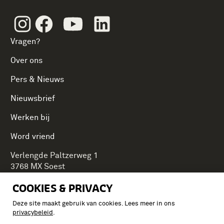
Instagram
Facebook
Youtube
Linkedin
Vragen?
Over ons
Pers & Nieuws
Nieuwsbrief
Werken bij
Word vriend
Verlengde Paltzerweg 1
3768 MX Soest
COOKIES & PRIVACY
Deze site maakt gebruik van cookies. Lees meer in ons
Onderdeel van Stichting Koninklijke Defensiemusea,
privacybeleid
.
ontdek ook de andere musea: