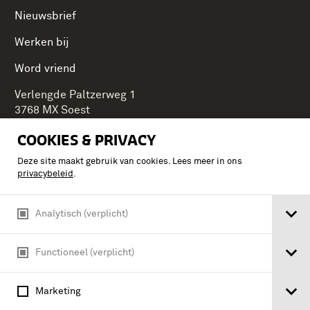
Nieuwsbrief
Werken bij
Word vriend
Verlengde Paltzerweg 1
3768 MX Soest
COOKIES & PRIVACY
Deze site maakt gebruik van cookies. Lees meer in ons
Onderdeel van Stichting Koninklijke Defensiemusea,
privacybeleid
.
ontdek ook de andere musea:
Analytisch (verplicht)
Functioneel (verplicht)
Marketing