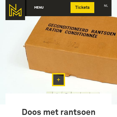
Deutsch
NL
MENU
Tickets
Doos met rantsoen