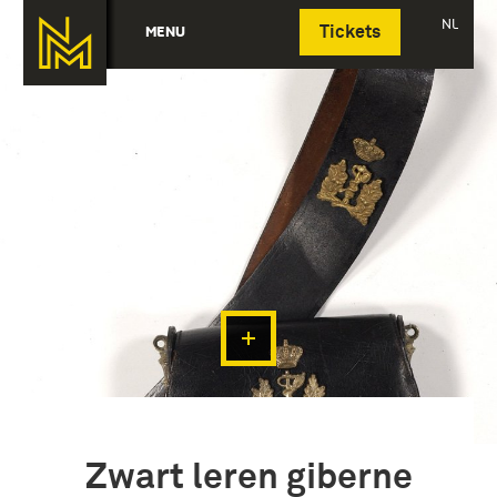
Deutsch
NL
MENU
Tickets
Zwart leren giberne