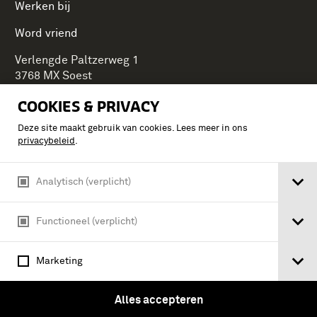
Werken bij
Word vriend
Verlengde Paltzerweg 1
3768 MX Soest
COOKIES & PRIVACY
Deze site maakt gebruik van cookies. Lees meer in ons
Onderdeel van Stichting Koninklijke Defensiemusea,
privacybeleid
.
ontdek ook de andere musea:
Analytisch (verplicht)
Functioneel (verplicht)
Marketing
Alles accepteren
Algemene voorwaarden
Privacy & cookies