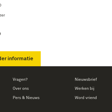
0
jzer
P
er informatie
Vragen?
Nieuwsbrief
Over ons
Werken bij
Pers & Nieuws
Word vriend