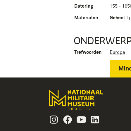
Datering
155 - 165
Materialen
Geheel
:
I
ONDERWER
Trefwoorden
Europa
Mind
Instagram
Facebook
Youtube
Linkedin