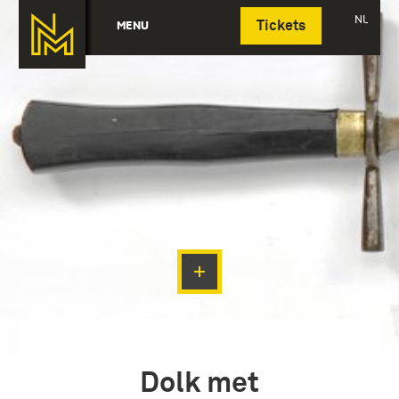
Deutsch
NL
MENU
Tickets
Dolk met