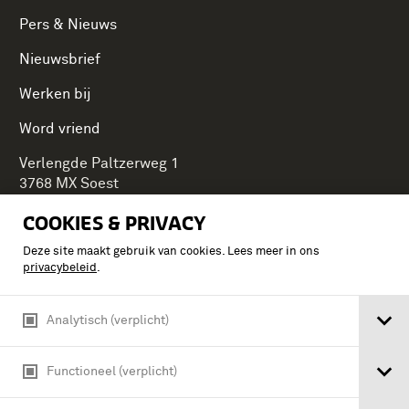
Pers & Nieuws
Nieuwsbrief
Werken bij
Word vriend
Verlengde Paltzerweg 1
3768 MX Soest
COOKIES & PRIVACY
Deze site maakt gebruik van cookies. Lees meer in ons
Onderdeel van Stichting Koninklijke Defensiemusea,
privacybeleid
.
ontdek ook de andere musea:
Analytisch (verplicht)
Functioneel (verplicht)