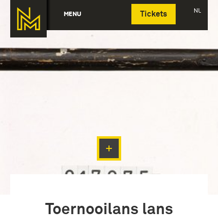
Deutsch
NL
MENU
Tickets
Toernooilans lans