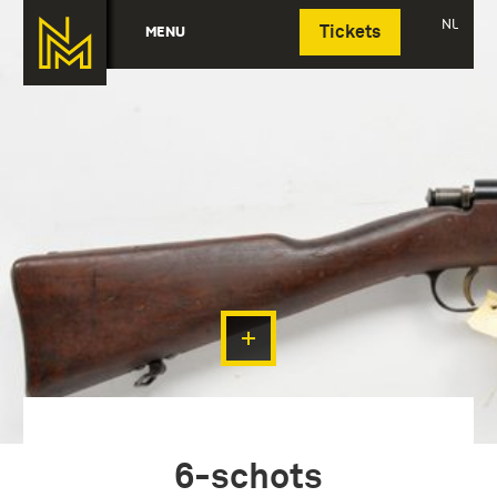
Deutsch
NL
MENU
Tickets
6-schots