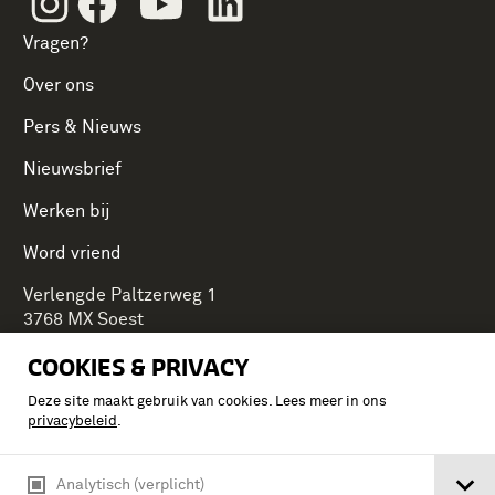
Vragen?
Over ons
Pers & Nieuws
Nieuwsbrief
Werken bij
Word vriend
Verlengde Paltzerweg 1
3768 MX Soest
COOKIES & PRIVACY
Deze site maakt gebruik van cookies. Lees meer in ons
Onderdeel van Stichting Koninklijke Defensiemusea,
privacybeleid
.
ontdek ook de andere musea:
Analytisch (verplicht)