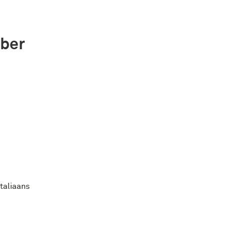
iber
taliaans