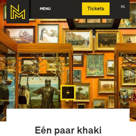
Deutsch
NL
MENU
Tickets
Eén paar khaki