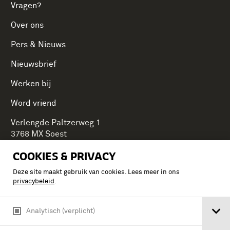
Vragen?
Over ons
Pers & Nieuws
Nieuwsbrief
Werken bij
Word vriend
Verlengde Paltzerweg 1
3768 MX Soest
COOKIES & PRIVACY
Deze site maakt gebruik van cookies. Lees meer in ons
Onderdeel van Stichting Koninklijke Defensiemusea,
privacybeleid
.
ontdek ook de andere musea:
Analytisch (verplicht)