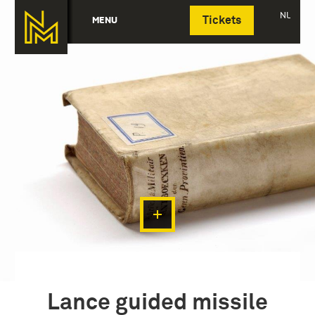
Deutsch
NL
MENU
Tickets
Lance guided missile