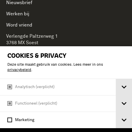
Nieuwsbrief
Werken bij
Word vriend
Verlengde Paltzerweg 1
3768 MX Soest
COOKIES & PRIVACY
Deze site maakt gebruik van cookies. Lees meer in ons
Onderdeel van Stichting Koninklijke Defensiemusea,
privacybeleid
.
ontdek ook de andere musea:
Analytisch (verplicht)
Functioneel (verplicht)
Marketing