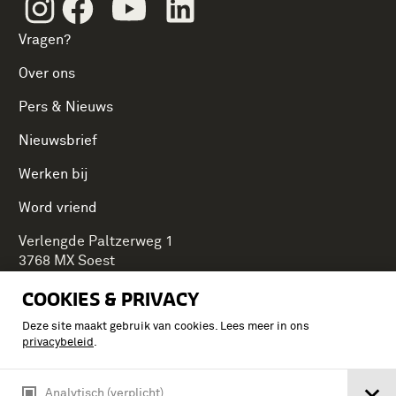
Instagram
Facebook
Youtube
Linkedin
Vragen?
Over ons
Pers & Nieuws
Nieuwsbrief
Werken bij
Word vriend
Verlengde Paltzerweg 1
3768 MX Soest
COOKIES & PRIVACY
Deze site maakt gebruik van cookies. Lees meer in ons
Onderdeel van Stichting Koninklijke Defensiemusea,
privacybeleid
.
ontdek ook de andere musea:
Analytisch (verplicht)