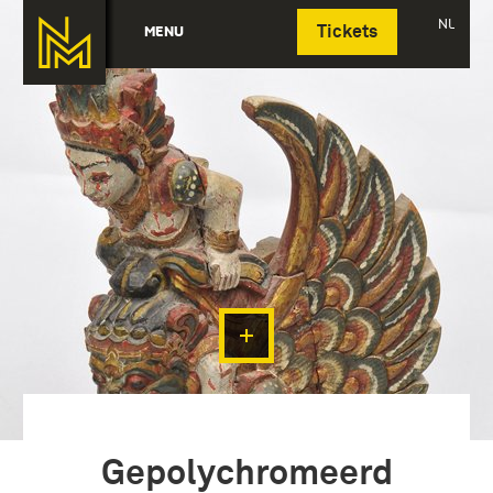
Deutsch
NL
MENU
Tickets
Gepolychromeerd