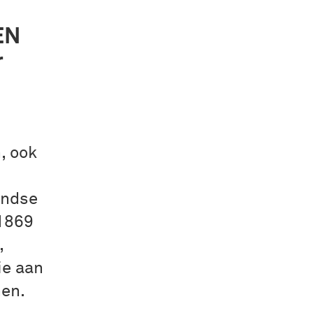
EN
r
, ook
andse
 1869
,
ie aan
men.