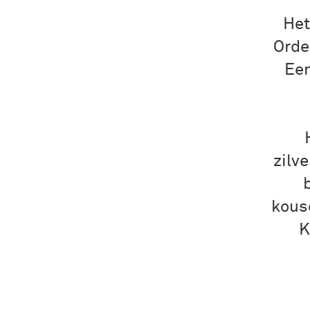
Het
Orde
Een
zilve
kous
K