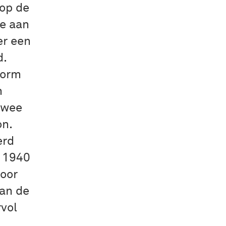
op de
me aan
er een
d.
form
n
twee
on.
erd
s 1940
voor
van de
vol