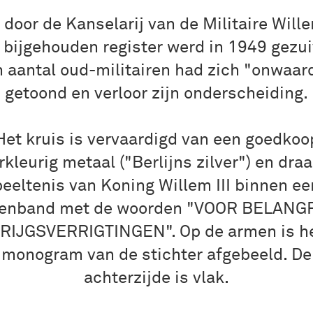
 door de Kanselarij van de Militaire Will
 bijgehouden register werd in 1949 gezui
 aantal oud-militairen had zich "onwaar
getoond en verloor zijn onderscheiding.
Het kruis is vervaardigd van een goedkoo
rkleurig metaal ("Berlijns zilver") en dra
beeltenis van Koning Willem III binnen ee
enband met de woorden "VOOR BELANG
RIJGSVERRIGTINGEN". Op de armen is h
monogram van de stichter afgebeeld. De
achterzijde is vlak.