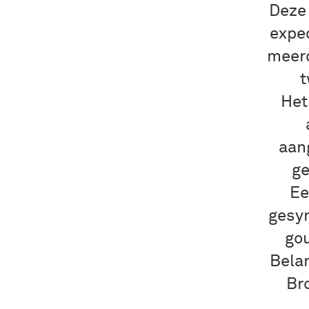
Deze
exped
meerd
t
Het
aan
ge
Ee
gesym
gou
Belan
Br