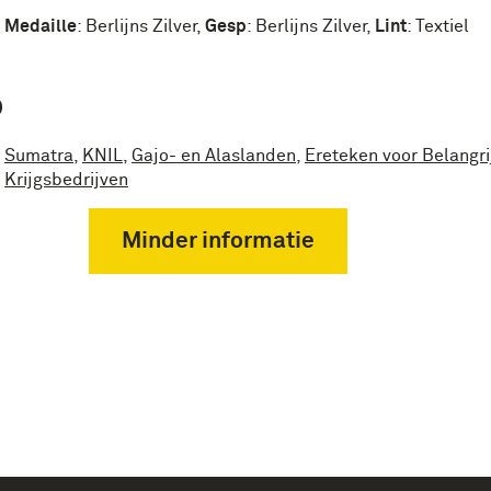
Medaille
:
Berlijns Zilver
,
Gesp
:
Berlijns Zilver
,
Lint
:
Textiel
P
Sumatra
,
KNIL
,
Gajo- en Alaslanden
,
Ereteken voor Belangri
Krijgsbedrijven
Minder informatie