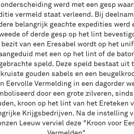
 onderscheiding werd met een gesp waar
itie vermeld staat verleend. Bij deelna
ere belangrijk geachte expedities werd 
weede of derde gesp op het lint bevestig
 bezit van een Eresabel wordt op het uni
aangeduid met een op het lint of de bato
gebrachte speld. Deze speld bestaat uit 
kruiste gouden sabels en een beugelkro
n Eervolle Vermelding in een dagorder w
boliseerd door een grote zilveren, sind
den, kroon op het lint van het Ereteken 
grijke Krijgsbedrijven. Na de instelling 
onzen Leeuw verviel deze "Kroon voor Eer
Vermelden".