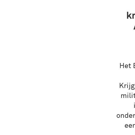
k
Het 
Krij
mili
onder
een