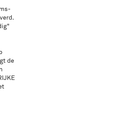
ems-
verd.
dig"
p
agt de
n
RIJKE
et