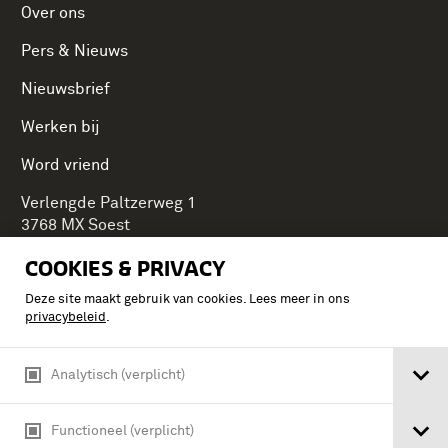
Over ons
Pers & Nieuws
Nieuwsbrief
Werken bij
Word vriend
Verlengde Paltzerweg 1
3768 MX Soest
COOKIES & PRIVACY
Deze site maakt gebruik van cookies. Lees meer in ons
Onderdeel van Stichting Koninklijke Defensiemusea,
privacybeleid
.
ontdek ook de andere musea:
Analytisch (verplicht)
Functioneel (verplicht)