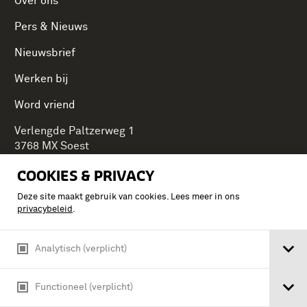
Over ons
Pers & Nieuws
Nieuwsbrief
Werken bij
Word vriend
Verlengde Paltzerweg 1
3768 MX Soest
COOKIES & PRIVACY
Deze site maakt gebruik van cookies. Lees meer in ons
Onderdeel van Stichting Koninklijke Defensiemusea,
privacybeleid
.
ontdek ook de andere musea:
Analytisch (verplicht)
Functioneel (verplicht)