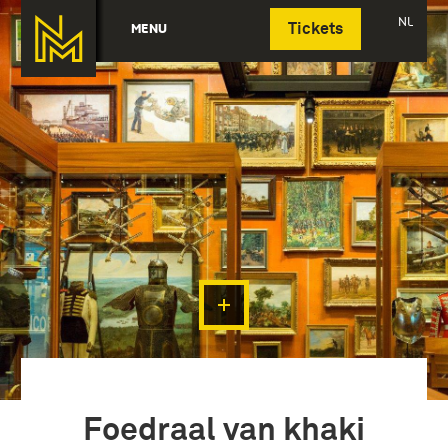
Deutsch
NL
MENU
Tickets
Foedraal van khaki