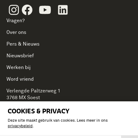
Instagram
Facebook
Youtube
Linkedin
Vragen?
Over ons
Pers & Nieuws
Nieuwsbrief
Werken bij
Word vriend
Verlengde Paltzerweg 1
3768 MX Soest
COOKIES & PRIVACY
Deze site maakt gebruik van cookies. Lees meer in ons
Onderdeel van Stichting Koninklijke Defensiemusea,
privacybeleid
.
ontdek ook de andere musea: