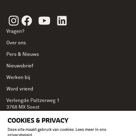
Instagram
Facebook
Youtube
Linkedin
Vragen?
Over ons
Pers & Nieuws
Nieuwsbrief
Werken bij
Word vriend
Verlengde Paltzerweg 1
3768 MX Soest
COOKIES & PRIVACY
Deze site maakt gebruik van cookies. Lees meer in ons
Onderdeel van Stichting Koninklijke Defensiemusea,
privacybeleid
.