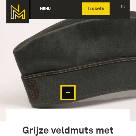
Deutsch
NL
MENU
Tickets
Grijze veldmuts met