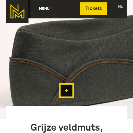
Deutsch
NL
MENU
Tickets
Grijze veldmuts,