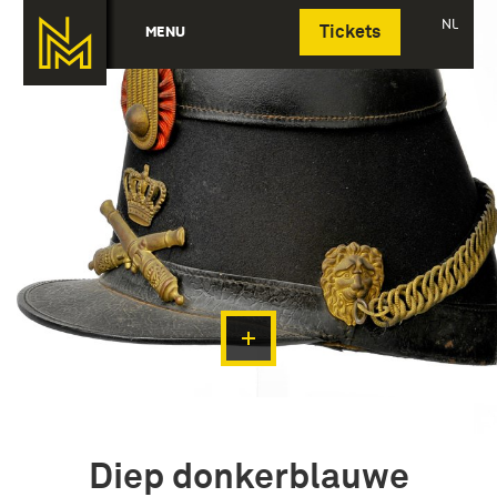
Deutsch
NL
MENU
Tickets
Diep donkerblauwe