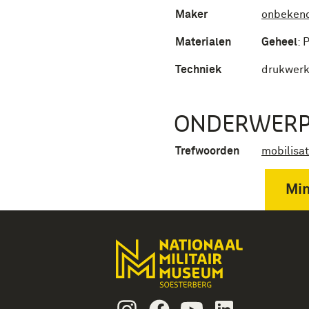
Maker
onbeken
Materialen
Geheel
:
P
Techniek
drukwer
ONDERWER
Trefwoorden
mobilisat
Min
Instagram
Facebook
Youtube
Linkedin