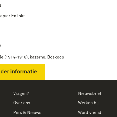
d
apier En Inkt
k
P
ie (1914-1918)
,
kazerne
,
Boskoop
der informatie
Vragen?
Nieuwsbrief
Over ons
Werken bij
Pers & Nieuws
Word vriend