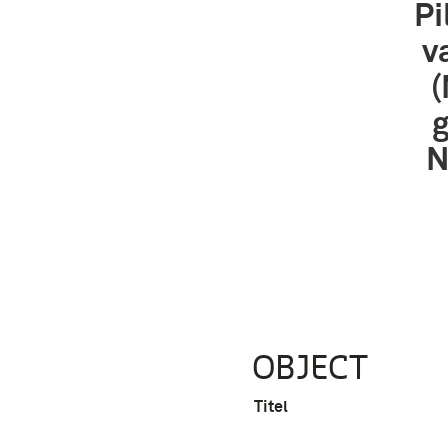
Pi
v
(
g
N
OBJECT
Titel