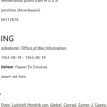
Netherlands pilots train in U.S.A.
persfoto (Amerikaans)
00117879
ING
onbekend
|
Office of War Information
1942-06-16 - 1942-06-16
Geheel
:
Papier En Emulsie
zwart-wit foto
P
Oyen
,
Ludolph Hendrik van
,
Giebel
,
Conrad
,
Zomer
,
J
,
Copes 