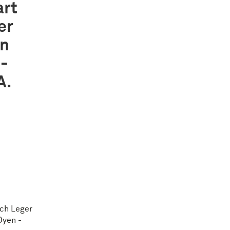
art
er
an
 -
A.
sch Leger
Oyen -