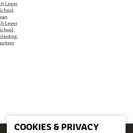
ch Leger
School
,
van
ch Leger
School
,
pleiding
,
apitein
COOKIES & PRIVACY