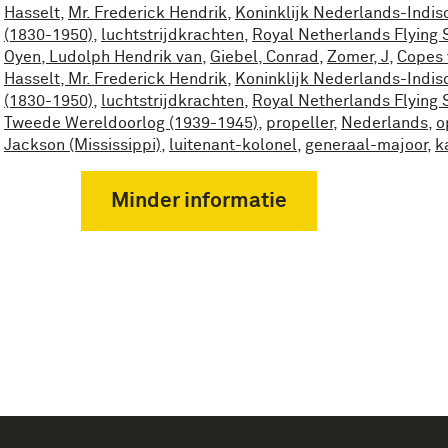
Hasselt
,
Mr. Frederick Hendrik
,
Koninklijk Nederlands-Indis
(1830-1950)
,
luchtstrijdkrachten
,
Royal Netherlands Flying 
Oyen, Ludolph Hendrik van
,
Giebel, Conrad
,
Zomer, J
,
Copes 
Hasselt, Mr. Frederick Hendrik
,
Koninklijk Nederlands-Indis
(1830-1950)
,
luchtstrijdkrachten
,
Royal Netherlands Flying 
Tweede Wereldoorlog (1939-1945)
,
propeller
,
Nederlands
,
o
Jackson (Mississippi)
,
luitenant-kolonel
,
generaal-majoor
,
k
Minder informatie